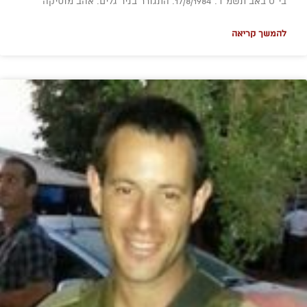
בי"ט באב תשמ"ד. 17/8/1984. התגורר בניר גלים. אהב מוסיקה
להמשך קריאה