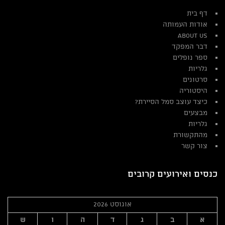
דף בית
אודות העמותה
About Us
דבר המפקד
ספר נופלים
גלריות
סרטונים
היסטוריה
כיצד עוצב סמל הסיירת?
מבצעים
גלריות
מהתקשורת
צור קשר
כנסים ואירועים קרובים
אוגוסט 2026
א
ב
ג
ד
ה
ו
ש