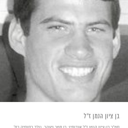
בן ציון הנמן ז"ל
סמ"ר בן-ציון הנמן ז"ל אודותיו: בן תמר ויעקב, נולד בסוסיה בח'