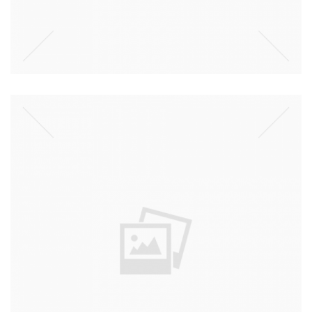
מבצע "מרכבות האלים"
קרא עוד ←