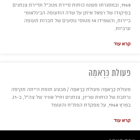
1968, ובמסגרתו פשטו כוחות סיירת מטכ"ל וסיירת צנחנים
בפיקודו של רפאל איתן על שדה התעופה הבינלאומי
ביירות, והשמידו 14 מטוסי נוסעים של חברות תעופה
ערביות.
קרא עוד
פעולת כַּרָאמַה
פעולת כַּרָאמַה פעולת כַּרָאמַה / מבצע תופת הייתה תקיפה
נרחבת של כוחות שריון, צנחנים וחיל אוויר של צה"ל, ב-21
במרץ 1968, על מפקדת הפת"ח והעומד
קרא עוד