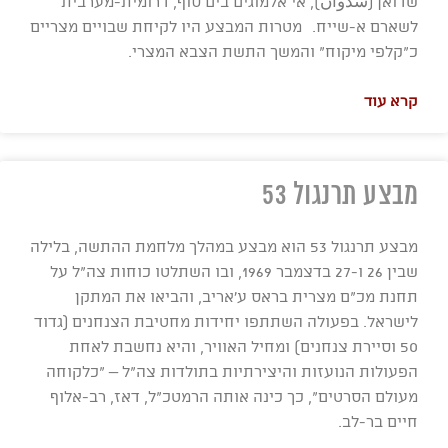
שדואן (شدوان), אי אלמוגים בים סוף, דרומית-מערבית
לשארם א-שייח. מטרות המבצע היו לקיחת שבויים מצריים
כ"קלפי מיקוח" והמשך התשת הצבא המצרי.
קרא עוד
מבצע תרנגול 53
מבצע תרנגול 53 הוא מבצע במהלך מלחמת ההתשה, בלילה
שבין 26 ו-27 בדצמבר 1969, ובו השתלטו כוחות צה"ל על
תחנת מכ"ם מצרית בראס ע'אריב, והביאו את המתקן
לישראל. בפעולה השתתפו יחידות מחטיבת הצנחנים (גדוד
50 וסיירת צנחנים) ומחיל האוויר, והיא נחשבת לאחת
הפעולות הנועזות והיצירתיות בתולדות צה"ל – "כלקוחה
מעולם הסרטים", כך כינה אותה הרמטכ"ל, דאז, רב-אלוף
חיים בר-לב.