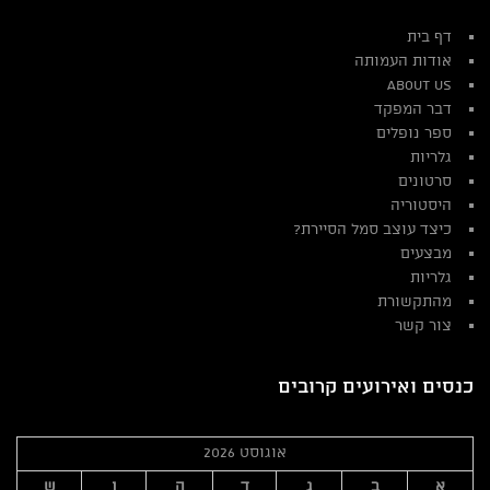
דף בית
אודות העמותה
About Us
דבר המפקד
ספר נופלים
גלריות
סרטונים
היסטוריה
כיצד עוצב סמל הסיירת?
מבצעים
גלריות
מהתקשורת
צור קשר
כנסים ואירועים קרובים
אוגוסט 2026
א
ב
ג
ד
ה
ו
ש