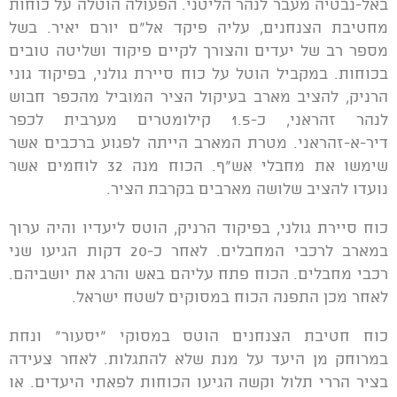
באל-נבטיה מעבר לנהר הליטני. הפעולה הוטלה על כוחות
מחטיבת הצנחנים, עליה פיקד אל"ם יורם יאיר. בשל
מספר רב של יעדים והצורך לקיים פיקוד ושליטה טובים
בכוחות. במקביל הוטל על כוח סיירת גולני, בפיקוד גוני
הרניק, להציב מארב בעיקול הציר המוביל מהכפר חבוש
לנהר זהראני, כ-1.5 קילומטרים מערבית לכפר
דיר-א-זהראני. מטרת המארב הייתה לפגוע ברכבים אשר
שימשו את מחבלי אש"ף. הכוח מנה 32 לוחמים אשר
נועדו להציב שלושה מארבים בקרבת הציר.
כוח סיירת גולני, בפיקוד הרניק, הוטס ליעדיו והיה ערוך
במארב לרכבי המחבלים. לאחר כ-20 דקות הגיעו שני
רכבי מחבלים. הכוח פתח עליהם באש והרג את יושביהם.
לאחר מכן התפנה הכוח במסוקים לשטח ישראל.
כוח חטיבת הצנחנים הוטס במסוקי "יסעור" ונחת
במרוחק מן היעד על מנת שלא להתגלות. לאחר צעידה
בציר הררי תלול וקשה הגיעו הכוחות לפאתי היעדים. או