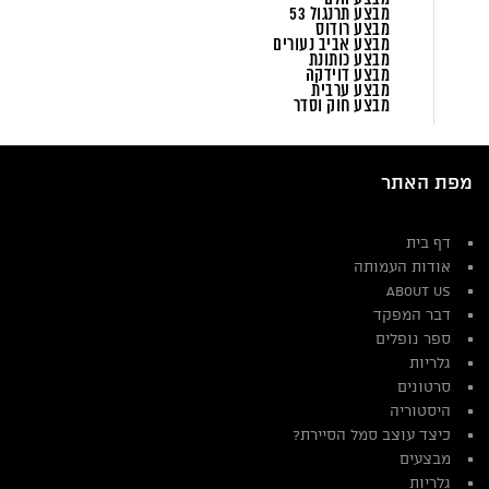
מבצע תרנגול 53
מבצע רודוס
מבצע אביב נעורים
מבצע כותונת
מבצע דוידקה
מבצע ערבית
מבצע חוק וסדר
מפת האתר
דף בית
אודות העמותה
About Us
דבר המפקד
ספר נופלים
גלריות
סרטונים
היסטוריה
כיצד עוצב סמל הסיירת?
מבצעים
גלריות